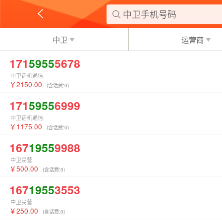
中卫手机号码

中卫
运营商
171
5955
5678
中卫话机通信
2150.00
(含话费:
0
)
171
5955
6999
中卫话机通信
1175.00
(含话费:
0
)
167
1955
9988
中卫民营
500.00
(含话费:
0
)
167
1955
3553
中卫民营
250.00
(含话费:
0
)