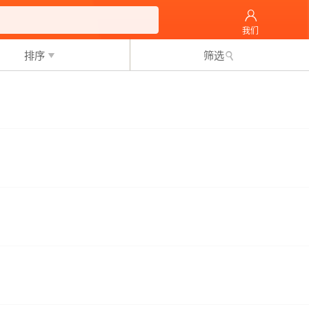
我们
排序
筛选