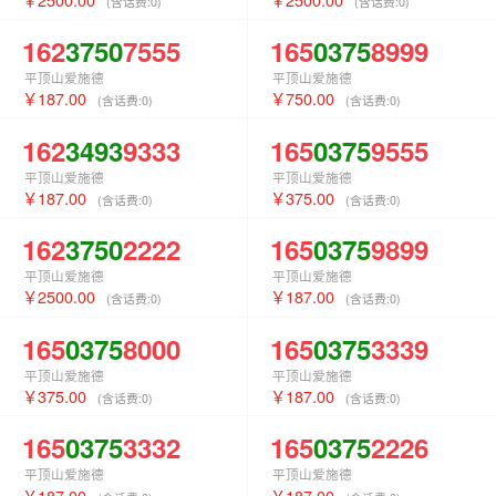
(含话费:
0
)
(含话费:
0
)
162
3750
7555
165
0375
8999
平顶山爱施德
平顶山爱施德
187.00
750.00
(含话费:
0
)
(含话费:
0
)
162
3493
9333
165
0375
9555
平顶山爱施德
平顶山爱施德
187.00
375.00
(含话费:
0
)
(含话费:
0
)
162
3750
2222
165
0375
9899
平顶山爱施德
平顶山爱施德
2500.00
187.00
(含话费:
0
)
(含话费:
0
)
165
0375
8000
165
0375
3339
平顶山爱施德
平顶山爱施德
375.00
187.00
(含话费:
0
)
(含话费:
0
)
165
0375
3332
165
0375
2226
平顶山爱施德
平顶山爱施德
187.00
187.00