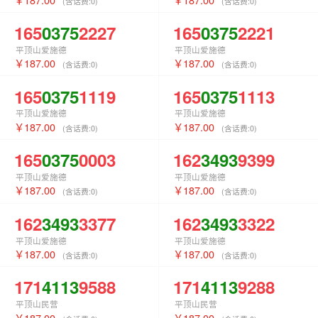
(含话费:
0
)
(含话费:
0
)
165
0375
2227
165
0375
2221
平顶山爱施德
平顶山爱施德
187.00
187.00
(含话费:
0
)
(含话费:
0
)
165
0375
1119
165
0375
1113
平顶山爱施德
平顶山爱施德
187.00
187.00
(含话费:
0
)
(含话费:
0
)
165
0375
0003
162
3493
9399
平顶山爱施德
平顶山爱施德
187.00
187.00
(含话费:
0
)
(含话费:
0
)
162
3493
3377
162
3493
3322
平顶山爱施德
平顶山爱施德
187.00
187.00
(含话费:
0
)
(含话费:
0
)
171
4113
9588
171
4113
9288
平顶山民营
平顶山民营
187.00
187.00